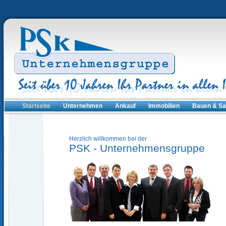
Startseite
Unternehmen
Ankauf
Immobilien
Bauen & Sa
Herzlich willkommen bei der
PSK - Unternehmensgruppe