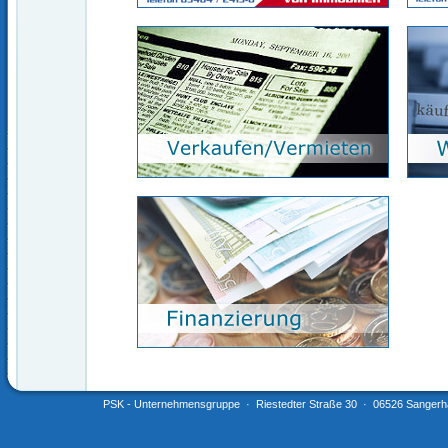
PSK - Unternehmensgruppe · Riestedter Straße 30 · 06526 Sangerha